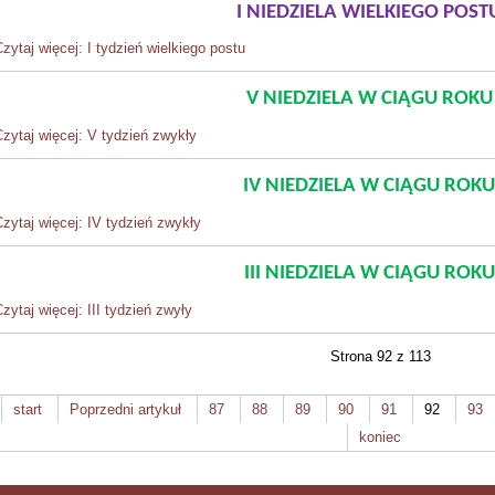
I NIEDZIELA WIELKIEGO POST
zytaj więcej: I tydzień wielkiego postu
V NIEDZIELA W CIĄGU ROKU
zytaj więcej: V tydzień zwykły
IV NIEDZIELA W CIĄGU ROKU
zytaj więcej: IV tydzień zwykły
III NIEDZIELA W CIĄGU ROKU
zytaj więcej: III tydzień zwyły
Strona 92 z 113
start
Poprzedni artykuł
87
88
89
90
91
92
93
koniec