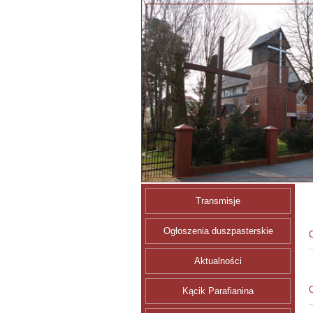
Transmisje
Ogłoszenia duszpasterskie
C
Aktualności
C
Kącik Parafianina