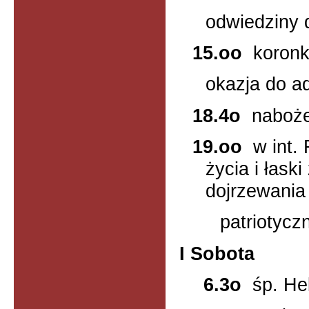
odwiedziny 
15.oo
koron
okazja do ad
18.4o
naboż
19.oo
w int.
życia i łask
dojrzewania
patriotycz
I Sobota
6.3o
śp. H