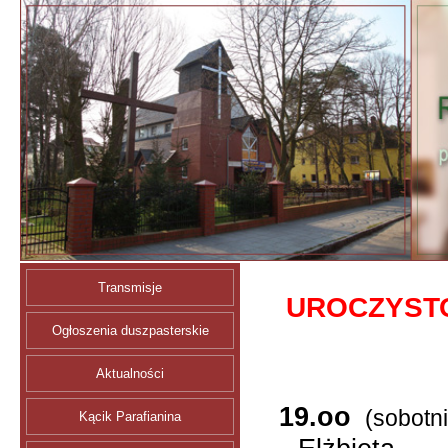
Transmisje
UROCZYSTO
Ogłoszenia duszpasterskie
Aktualności
19.oo
(sobotn
Kącik Parafianina