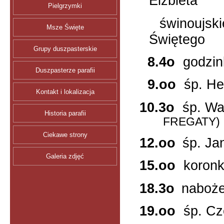
Elżbieta
Pielgrzymki
świnoujski
Msze Święte
Świętego
Grupy duszpasterskie
8.4o
godzin
Duszpasterze parafii
9.oo
śp. He
Kontakt i lokalizacja
10.3o
śp. W
Historia parafii
FREGATY)
Ciekawe strony
12.oo
śp. J
Galeria zdjęć
15.oo
koron
18.3o
naboż
19.oo
śp. C