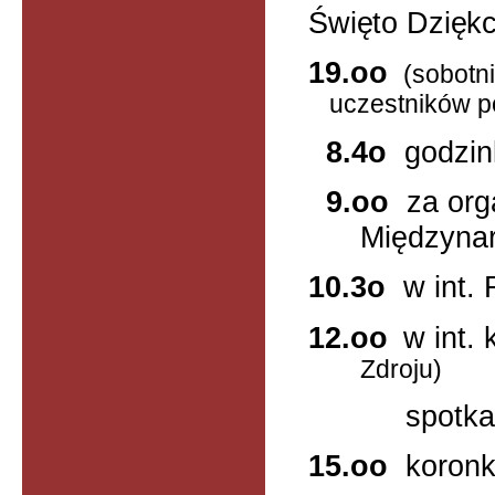
Święto Dziękc
19.oo
(sobotn
uczestników p
8.4o
godzin
9.oo
za org
Międzyna
10.3o
w int. 
12.oo
w int. 
Zdroju)
spotkanie 
15.oo
koron