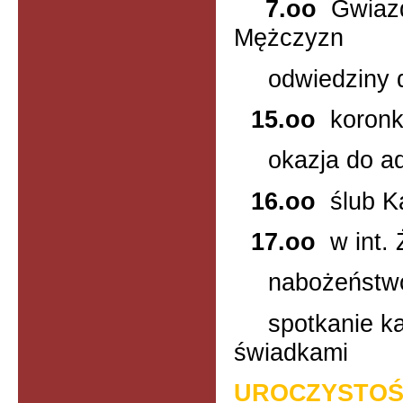
7.oo
Gwiazd
Mężczyzn
odwiedziny 
15.oo
koron
okazja do ad
16.oo
ślub K
17.oo
w int
nabożeństw
spotkanie k
świadkami
UROCZYSTOŚ