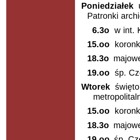
Poniedziałek
Patronki archi
6.3o
w int.
15.oo
koron
18.3o
majow
19.oo
śp.
Cz
Wtorek
święto
metropolital
15.oo
koron
18.3o
majow
19.oo
śp.
Cz