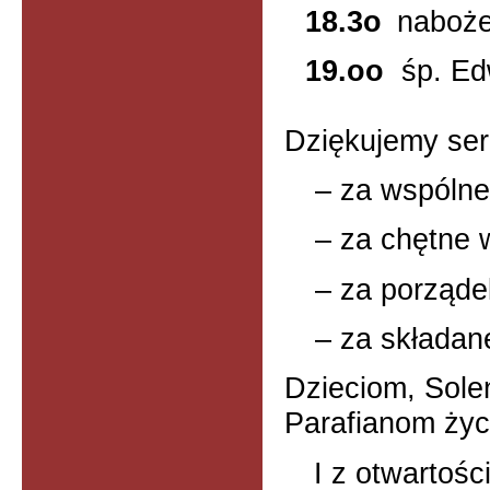
18.3o
naboż
19.oo
śp. E
Dziękujemy ser
– za wspólne
– za chętne w
– za porządek
– za składane
Dzieciom, Sole
Parafianom życ
I z otwartoś