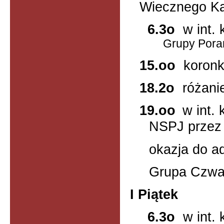
Wiecznego Ka
6.3o
w int. 
Grupy Pora
15.oo
koron
18.2o
różani
19.oo
w int.
NSPJ prze
okazja do ad
Grupa Czwa
I Piątek
6.3o
w int. 