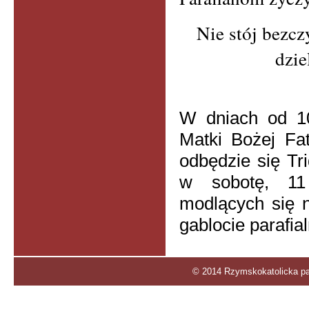
Nie stój bezc
dzi
W dniach od 10
Matki Bożej Fa
odbędzie się T
w sobotę, 11 
modlących się 
gablocie parafial
© 2014 Rzymskokatolicka par