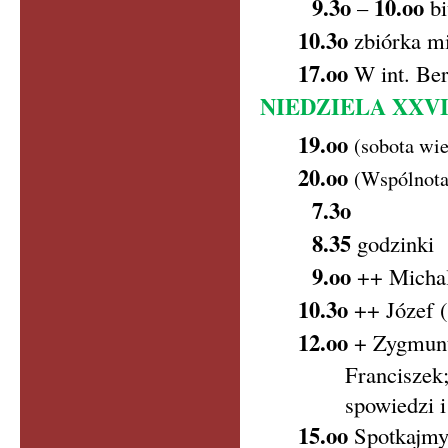
9.3o
10.oo
–
bi
10.3o
zbiórka m
17.oo
W int. Bern
NIEDZIELA XXV
19.oo
(sobota wi
20.oo
(Wspólnota
7.3o
8.35
godzinki
9.oo
++ Michal
10.3o
++ Józef 
12.oo
+ Zygmunt
Franciszek
spowiedzi 
15.oo
Spotkajmy 