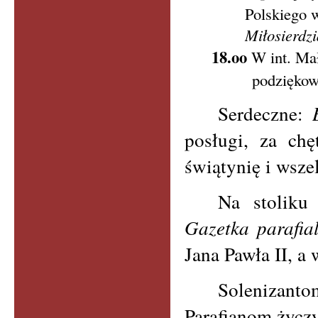
Polskiego 
Miłosierdzi
18.oo
W int. Małg
podziękow
Serdeczne:
posługi, za chę
świątynię i wszel
Na stoliku
Gazetka parafia
Jana Pawła II, a 
Solenizan
Parafianom życz