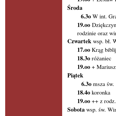
Środa
6.3o
W int. Gra
19.oo
Dziękczyn
rodzinie oraz wi
Czwartek
wsp.
bł. 
17.oo
Krąg bibli
18.3o
różaniec
19.oo
+ Mariusz
Piątek
6.3o
msza św.
18.4o
koronka
19.oo
++ z rod
Sobota
wsp. św. Win