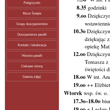
Pielgrzymki
8.35
godzinki
Msze Święte
9.oo
Dziękczynn
wstawienni
Grupy duszpasterskie
10.3o
Dziękczynn
Duszpasterze parafii
dziękując z
opiekę Mat
Kontakt i lokalizacja
12.oo
Dziękczynn
Historia parafii
Tomasza z p
Ciekawe strony
świętości d
18.oo
W int. Anet
Galeria zdjęć
19.oo
++ Elżbieta
Wtorek
wsp. św. o. 
17.3o–18.0o
biu
19.oo
+ Lesław