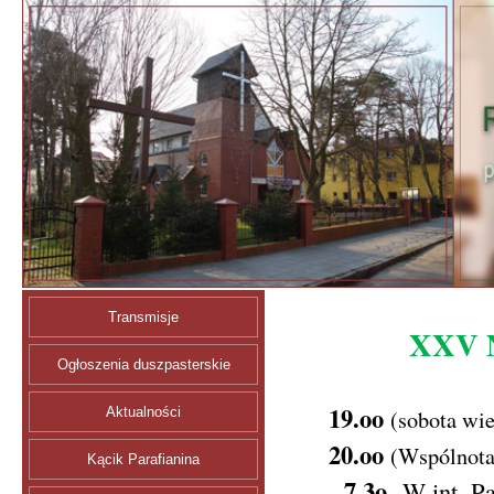
Transmisje
XXV 
Ogłoszenia duszpasterskie
19.oo
Aktualności
(sobota wie
20.oo
(Wspólnota
Kącik Parafianina
7.3o
W int. Pa